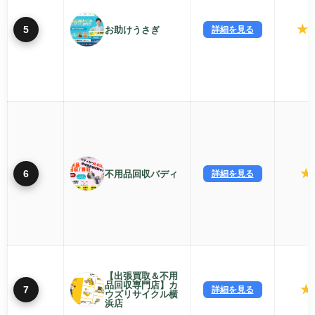
★
5
お助けうさぎ
詳細を見る
4
★
6
不用品回収バディ
詳細を見る
【出張買取＆不用
品回収専門店】カ
★
7
詳細を見る
ウズリサイクル横
浜店