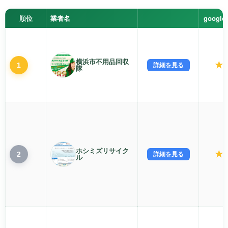
順位
業者名
googl
横浜市不用品回収
★
1
詳細を見る
4
隊
ホシミズリサイク
★
2
詳細を見る
3
ル