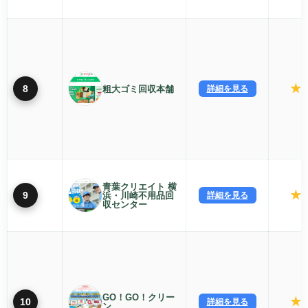
★
8
粗大ゴミ回収本舗
詳細を見る
4
青葉クリエイト 横
★
9
浜・川崎不用品回
詳細を見る
4
収センター
GO！GO！クリー
★
10
詳細を見る
4
ン