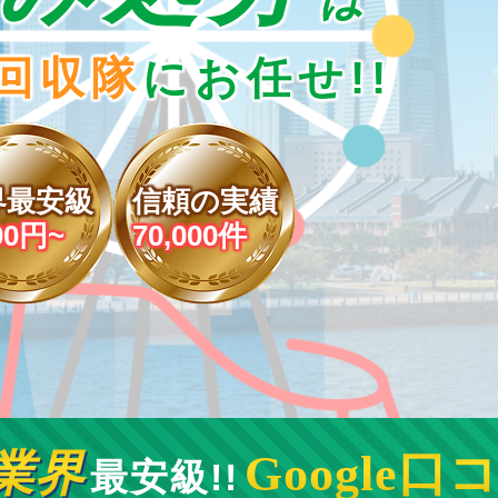
回収隊
にお任せ!!
界最安級
信頼の実績
00円~
70,000件
業界
Google口
最安級!!