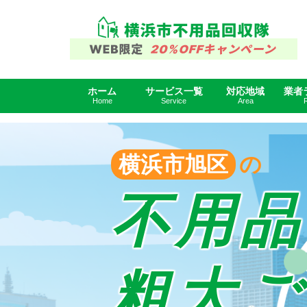
ホーム
サービス一覧
対応地域
業者
横浜市不用品回収隊の対応地域
横浜市
HOME
Home
Service
Area
横浜市旭区
の
不用品
粗大ご