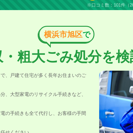
※口コミ数：101件（2
横浜市旭区
で
収・粗大ごみ処分を
検
アで、戸建て住宅が多く長年お住まいのご
処分、大型家電のリサイクル手続きなど、
家電の手続きも全て代行し、お客様の手間
お任せください。