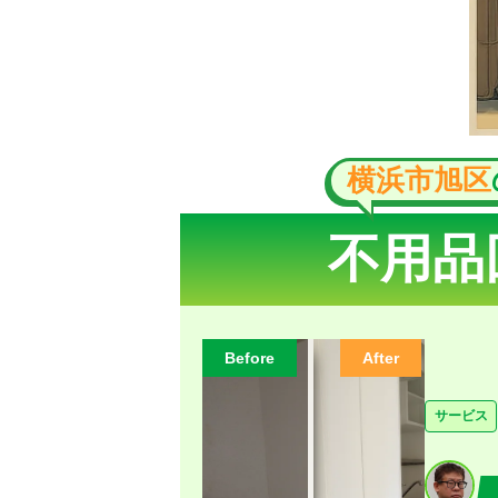
横浜市旭区
不用品
Before
After
サービス