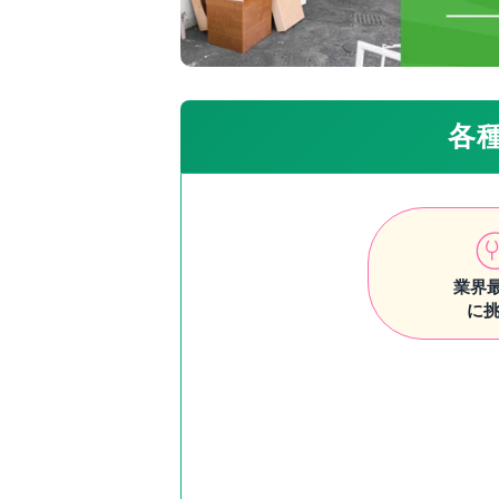
各
業界
に挑