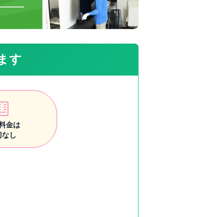
ます
料金は
切なし