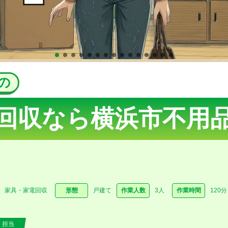
の
回収なら
横浜市不用
家具・家電回収
形態
戸建て
作業人数
3人
作業時間
120分
担当