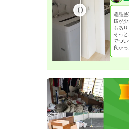
遺品整
様が少
もあり
そっと
でつい
良かっ