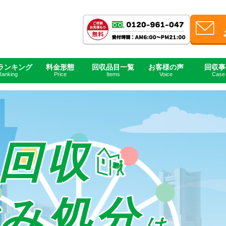
ランキング
料金形態
回収品目一覧
お客様の声
回収事
旭区の不用品・粗大ゴミ回収業者「横浜市不用品回収隊」 家具家電や廃品を処分
Ranking
Price
Items
Voice
Case
回収
み処分
は