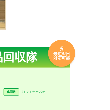
品回収隊
最短即日
対応可能
車両数
2トントラック2台