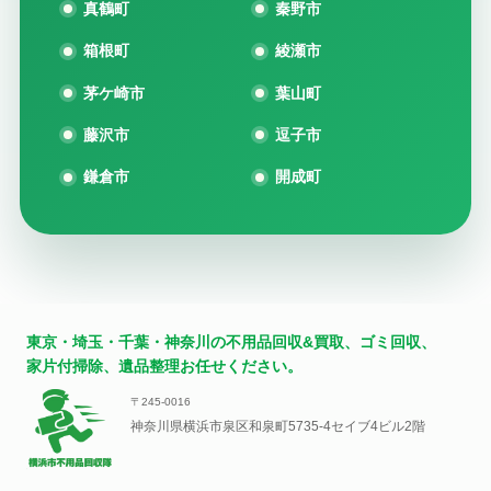
真鶴町
秦野市
箱根町
綾瀬市
茅ケ崎市
葉山町
藤沢市
逗子市
鎌倉市
開成町
東京・埼玉・千葉・神奈川の不用品回収&買取、ゴミ回収、
家片付掃除、遺品整理お任せください。
〒245-0016
神奈川県横浜市泉区和泉町5735-4セイブ4ビル2階