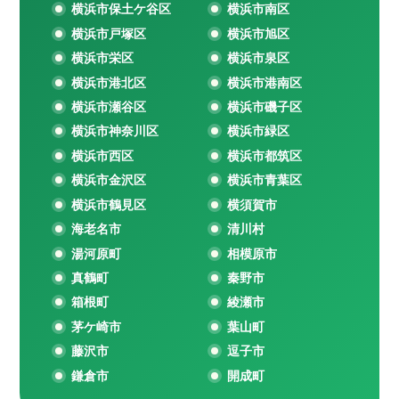
横浜市保土ケ谷区
横浜市南区
横浜市戸塚区
横浜市旭区
横浜市栄区
横浜市泉区
横浜市港北区
横浜市港南区
横浜市瀬谷区
横浜市磯子区
横浜市神奈川区
横浜市緑区
横浜市西区
横浜市都筑区
横浜市金沢区
横浜市青葉区
横浜市鶴見区
横須賀市
海老名市
清川村
湯河原町
相模原市
真鶴町
秦野市
箱根町
綾瀬市
茅ケ崎市
葉山町
藤沢市
逗子市
鎌倉市
開成町