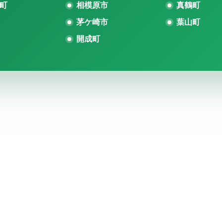
町
相模原市
真鶴町
茅ケ崎市
葉山町
開成町