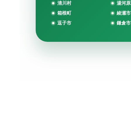
清川村
湯河原
箱根町
綾瀬市
逗子市
鎌倉市