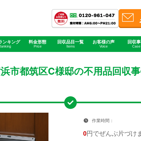
ランキング
料金形態
回収品目一覧
お客様の声
回収事
市都筑区の不用品回収
横浜市都筑区C様邸の不用品回収事例
Ranking
Price
Items
Voice
Case
横浜市都筑区C様邸の不用品回収事
作業時間：
0
円でぜんぶ片づけ